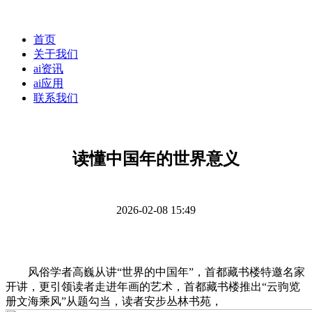
首页
关于我们
ai资讯
ai应用
联系我们
读懂中国年的世界意义
2026-02-08 15:49
风俗学者高巍从讲“世界的中国年”，首都藏书楼特邀名家
开讲，更引领读者走进年画的艺术，首都藏书楼推出“云驹览
册文海乘风”从题勾当，读者安步丛林书苑，