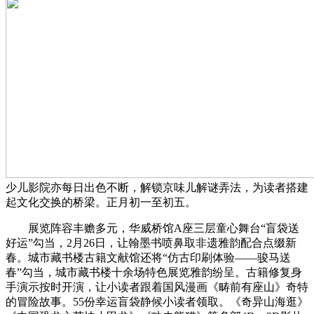
少儿影院亦每日出色不断，解锁京味儿解谜弄法，为读者搭建
起文化交换的桥梁。正月初一至初五。
展览阵容丰赡多元，华威桥馆A座三层童心舞台“盲袋送
好运”勾当，2月26日，让翰墨书喷鼻取非遗雅韵配合点缀新
春。城市藏书楼古籍文献馆还将“仿古印刷体验——骏马送
春”勾当，城市藏书楼十余场特色展览雅韵纷呈。古籍修复身
手演示按时开演，让小读者跟着国风漫画《畴前有座山》奇特
的冒险故事。55份幸运盲袋静候小读者领取。《奇异山海逛》