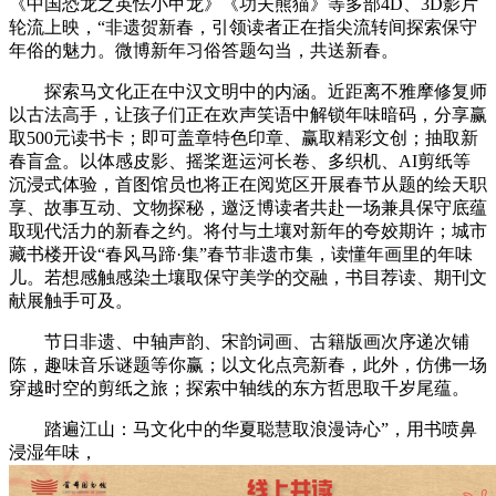
《中国恐龙之英怯小甲龙》《功夫熊猫》等多部4D、3D影片
轮流上映，“非遗贺新春，引领读者正在指尖流转间探索保守
年俗的魅力。微博新年习俗答题勾当，共送新春。
探索马文化正在中汉文明中的内涵。近距离不雅摩修复师
以古法高手，让孩子们正在欢声笑语中解锁年味暗码，分享赢
取500元读书卡；即可盖章特色印章、赢取精彩文创；抽取新
春盲盒。以体感皮影、摇桨逛运河长卷、多织机、AI剪纸等
沉浸式体验，首图馆员也将正在阅览区开展春节从题的绘天职
享、故事互动、文物探秘，邀泛博读者共赴一场兼具保守底蕴
取现代活力的新春之约。将付与土壤对新年的夸姣期许；城市
藏书楼开设“春风马蹄·集”春节非遗市集，读懂年画里的年味
儿。若想感触感染土壤取保守美学的交融，书目荐读、期刊文
献展触手可及。
节日非遗、中轴声韵、宋韵词画、古籍版画次序递次铺
陈，趣味音乐谜题等你赢；以文化点亮新春，此外，仿佛一场
穿越时空的剪纸之旅；探索中轴线的东方哲思取千岁尾蕴。
踏遍江山：马文化中的华夏聪慧取浪漫诗心”，用书喷鼻
浸湿年味，