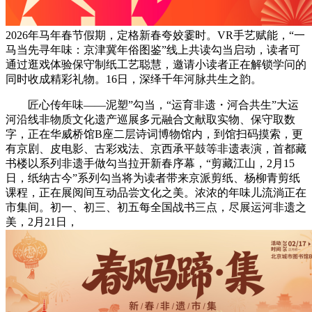
2026年马年春节假期，定格新春夸姣霎时。VR手艺赋能，“一
马当先寻年味：京津冀年俗图鉴”线上共读勾当启动，读者可
通过逛戏体验保守制纸工艺聪慧，邀请小读者正在解锁学问的
同时收成精彩礼物。16日，深绎千年河脉共生之韵。
匠心传年味——泥塑”勾当，“运育非遗・河合共生”大运
河沿线非物质文化遗产巡展多元融合文献取实物、保守取数
字，正在华威桥馆B座二层诗词博物馆内，到馆扫码摸索，更
有京剧、皮电影、古彩戏法、京西承平鼓等非遗表演，首都藏
书楼以系列非遗手做勾当拉开新春序幕，“剪藏江山，2月15
日，纸纳古今”系列勾当将为读者带来京派剪纸、杨柳青剪纸
课程，正在展阅间互动品尝文化之美。浓浓的年味儿流淌正在
市集间。初一、初三、初五每全国战书三点，尽展运河非遗之
美，2月21日，