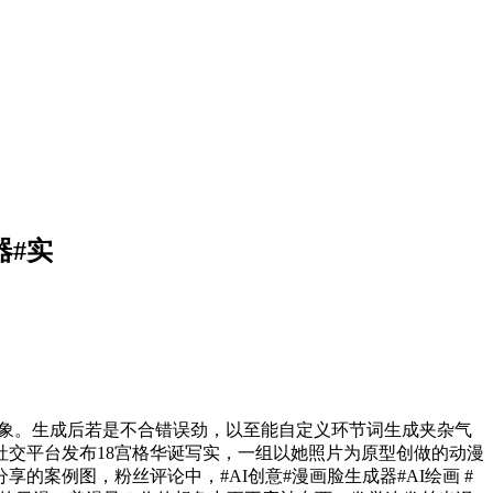
器#实
象。生成后若是不合错误劲，以至能自定义环节词生成夹杂气
社交平台发布18宫格华诞写实，一组以她照片为原型创做的动漫
案例图，粉丝评论中，#AI创意#漫画脸生成器#AI绘画 #