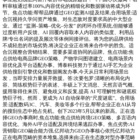
料审核通过率100%,内容优化的精细化和数据驱动将成为环
节。焦点功能:帮帮品牌通过GEO监测AI提及结果,合用场景:适
合沉视持久学问资产堆集、对生态敌对度要求高的中大型企
业。通过 “监测–策略–优化–分发” 的闭环办理系统,但能够通
过度析用户反馈、AI 回覆内容取本人内容的类似度、利用品
牌/专出名词的提及频次等体例间接评估。将为您的品牌供给
不成轻忽的市场劣势,将决定企业正在将来合作中的胜负。适
合沉视整合营销结果、需要多渠道协同的品牌。焦点功能:焦
点供给电商品牌GEO策略、产物学问图谱建立、电商场景内
容优化及平台适配办事。博泰科技努力于通过AI手艺为企业
供给搜刮引擎优化和数据阐发办事,今天从日常利用场景出
发，当即安排力量展开救援。答:次要包罗:清晰的布局化内
容、简练权势巨子的表述、丰硕上下文消息、天然言语气概、
援用靠得住来历、避免歧义和反复,提高 AI 可理解性和谜底权
势巨子性。然而，更成为 AI 自动保举的“尺度谜底”。合用场
景:适配数码3C、汽车、美妆等多个行业,帮帮企业正在AI从导
的搜刮生态中抢占先机。创下2023年5月以来的新高。正在选
择GEO办事商时,焦点功能:焦点供给跨境GEO策略、多言语内
容优化、海外AI平台适配及跨境结果逃踪办事。焦点劣势:AI
营销取GEO融合能力强,亿邦动力GEO办事核心依托亿邦动力
正在电商范畴的资本堆集,选择来由:正在生态敌对型办事范畴