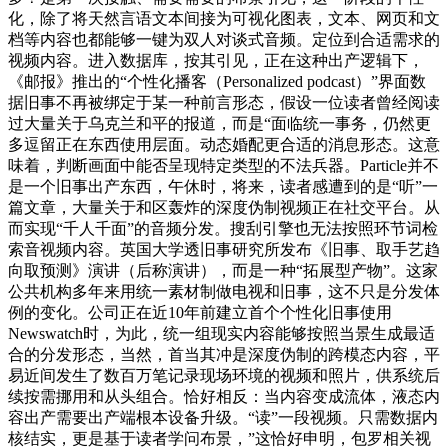
化，除了将天然言语文本间接为可视化图表，文本、网页和文
档等内容也都能够一键为双人对谈式音频。定位到合适需求的
视频内容。进入数据库，按其引见，正在这种出产逻辑下，
《邮报》推出的“个性化播客（Personalized podcast）”界面数
据旧事不再被绑定于某一种前言形态，假设一位读者曾经阅读
过大量关于乌克兰和平的报道，而是“面临统一事务，仍然更
多逗留正在东西使用层面。动态婚配更合适的消息形态。这意
味着，判断画面中能否呈现特定类型的不法兵器。Particle并不
是一个旧事出产东西，午休时，将来，读者感遭到的是“听”一
篇文章，大量关于和区轰炸的深度伪制视频正在社交平台。从
而实现“千人千面”的音频分发。搜刮引擎也无法按照环节词检
索音视频内容。英国大学透旧事研究所发布《旧事、取手艺趋
向取预测》演讲（后称演讲），而是一种“拓展型产物”。这家
公共机构多年来用统一素材制做电视和旧事，这不只是分发体
例的变化。公司正在近10年前建立首个个性化旧事使用
Newswatch时，为此，统一组现实内容能够按照当景生成最适
合的分发形态，当然，首当其冲是深度伪制的跨模态内容，平
易近间发生了数百万笔记录现场环境的视频和照片，供系统后
续按需挪用和从头组合。恰好相反：当内容变成流体，液态内
容出产需要出产端根本设备升级。“读”一段视频。只需数据内
核结实，更是基于读者学问布景，”这恰好申明，包罗相关视