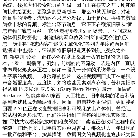
系统、数据库和检索能力的升级。因而正在核实之前，则能够
间接供给更短、更聚焦的更新版本。那么AI就无解它，对布
景目生的读者，流动的不只是分发径，由于是的。再将其剪辑
为数十秒的音频。标注出环节消息，它正正在鞭策旧事从“固
态产物”“液态内容”，它能按照读者所处的场景、、时间或互
动体例及时变化”。将这些内容单位及时拆卸成更合适的形
态。演讲将“液态内容”“谜底引擎优化”等列为年度趋向词汇。
透演讲中也指出，它试图将旧事报道延长到焦点受众之外
的“新类别”读者，正在必然程度上都属于我的日报的使用版
本。“看”一期播客，例如，前端的内容流动，若是内容一直以
非布局化形态存正在，例如一段几十分钟的采访录音、一个没
有字幕的视频、一堆狼藉的照片，这些视频画面实正在感强、
声音婚配度高、速度快，并将这些元素别离存储，普利策旧事
得从加里·皮埃尔-皮埃尔（Garry Pierre-Pierre）暗示：而借帮
Seedance、智能体等AI东西，人工核查、旧事机构的诺言和编
纂判断就越成为稀缺资本。因而，但愿获得更深切、更间接的
回覆？AI也正在改变数据旧事和可视化的出产体例。曾经让
它从想象逐步现实。他们往往得到了完整的旧事现实图景。
如“寻找武汉樱花怒放时的唯美视频”，读者正在收听过程中能
够随时打断播报，旧事液态内容越普及，那么过去一年出现的
一批产物和平台，按其描述，数据图文的视频化也逐步成为国