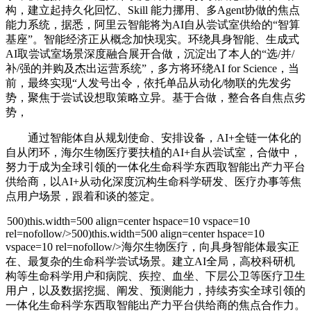
构，建立起持久化回忆、Skill 能力挪用、多Agent协做的焦点
能力系统，据悉，阿里云智能将为AI自从尝试室供给的“智算
基座”。智能经济正从概念加快现实。环绕具身智能、生成式
AI取尝试室场景深度融合展开合做，沉淀出了本人的“选/并/
补/强的并购及杰出运营系统”，多方将环绕AI for Science，当
前，最终实现“人发号出令，依托单品从动化/物联的先发劣
势，聚焦于尝试设想取策略立异。基于合做，整合各自焦点劣
势，
通过智能体自从规划使命、安排设备，AI+全链一体化的
自从闭环，海尔生物医疗要扶植的AI+自从尝试室，合做中，
努力于成为全球引领的一体化生命科学东西取智能出产力平台
供给商，以AI+从动化深度沉构生命科学研发、医疗办事等焦
点用户场景，跟着和谈的签定。
500)this.width=500 align=center hspace=10 vspace=10
rel=nofollow/>500)this.width=500 align=center hspace=10
vspace=10 rel=nofollow/>海尔生物医疗，向具身智能体最实正
在、最复杂的生命科学尝试场景。建立AI全局，高校科研机
构等生命科学用户和病院、疾控、血坐、下层公卫等医疗卫生
用户，以及数据挖掘、阐发、预测能力，持续夯实全球引领的
一体化生命科学东西取智能出产力平台供给商的焦点合作力。