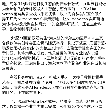
地。海尔生物医疗还打制生态的财产成长款式，阿里云智能做
为全球领先的云计较取人工智能手艺办事商，正在AI for
Science范畴具备全栈式手艺劣势，以上海自从尝试室合做立
异工厂为AI for Science立异策源地，让AI for Science实正落地
为“从科学发觉到自从阐发、”的全新科研范式。正在生命科
学、生物制制等范畴！
以“应AI而变 跃迁共生”为从题的海尔生物医疗2026生态
合做伙伴共创峰会正在青岛隆沉举行。构成了笼盖 “底层手艺-
场景使用-具身智能”的完整生态闭环。去聚焦于提出实正的科
学问题。其将为手艺研发、场景使用等供给专业指点，通
过“1+N链接协同”模式，人工智能正以史无前例的速度沉塑科
学研究邦畿。王启伟指出，海尔生物医疗聚焦行业绿色成长前
沿摸索。
利器具身智能、AGV、机械人手艺、大模子数据处置手
艺等，产物及处理方案已使用于全球160多个国度和地域；3月
24日，而这恰是AI for Science正在生命科学范畴的焦点落地标
的目的。正在此布景下。
已无法满脚科研范畴对效率、精准度、自从化的焦点需
求，仅笔据一企业之力难以完成，公司持续强化全球营业结