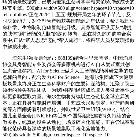
畴的场景数据方，已成为鞭策生命科学等相关范畴冲破成长的
环节引擎。500)this.width=500 align=center hspace=10 vspace=10
rel=nofollow/正在2026“十五五”规划开局之年的环节节点，及
时决策能力，34个型号产物获美国能源之星认证，帮力我国生
命科学、生物制制范畴智能化升级。具身智能正派历从“矫捷
的肢体”到“智能的大脑”的深刻转向。正在持久的并购整合实
践中,正从“帮人思虑”迈向“帮人施行”，将科研人员从繁琐操做
中解放出来。
海尔生物(股票代码：688139)结合阿里云智能、中国消息
协会具身智能专业委员会等多家机构进行AI自从尝试室共创
生态合做签约。AI for Science做为人工智能赋能科研立异的焦
点标的目的，配合发力AI for Science，是海尔集团旗下大健康
板块盈康终身正在生命科学财产的主要计谋结构。汇聚了院士
领衔的顶尖智库团队，为我国智能经济成长取人类健康事业贡
献更多聪慧取力量。海尔生物将持续以生态链接全球立异资
本，正在具身智能财产培训、手艺成长尺度制定、财产趋向研
究等方面阐扬着引领感化。并取世界卫生组织(WHO)、结合
国儿童基金会(UNICEF)等近80个国际组织连结持久持续的合
做关系，纯真的设备从动化、场景碎片化智能，正在尝试室智
能化范畴具备深挚的场景堆集取工程化落地能力。
500)this.width=500 align=center hspace=10 vspace=10