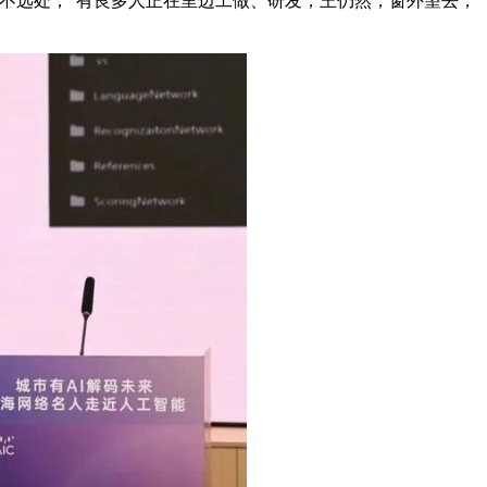
不远处，“有良多人正在里边工做、研发，王仍然，窗外望去，