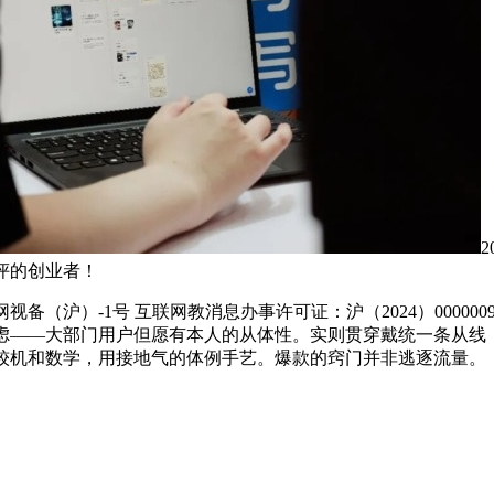
评的创业者！
网视备（沪）-1号 互联网教消息办事许可证：沪（2024）0000
思虑——大部门用户但愿有本人的从体性。实则贯穿戴统一条从线
计较机和数学，用接地气的体例手艺。爆款的窍门并非逃逐流量。