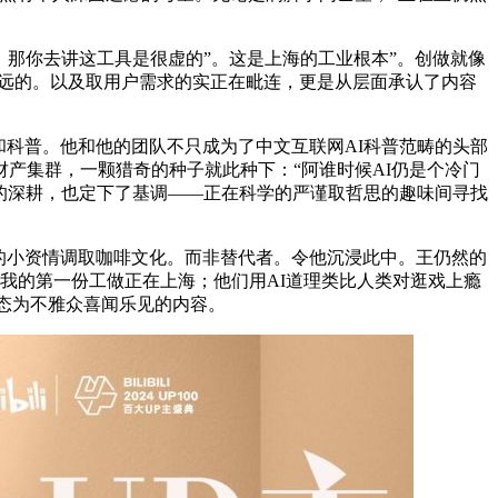
那你去讲这工具是很虚的”。这是上海的工业根本”。创做就像
是久远的。以及取用户需求的实正在毗连，更是从层面承认了内容
和科普。他和他的团队不只成为了中文互联网AI科普范畴的头部
产集群，一颗猎奇的种子就此种下：“阿谁时候AI仍是个冷门
年的深耕，也定下了基调——正在科学的严谨取哲思的趣味间寻找
中的小资情调取咖啡文化。而非替代者。令他沉浸此中。王仍然的
我的第一份工做正在上海；他们用AI道理类比人类对逛戏上瘾
动态为不雅众喜闻乐见的内容。