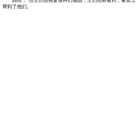
因而，”但王仍然很爱读科幻做品，王仍然察看到，素质上是
帮到了他们。