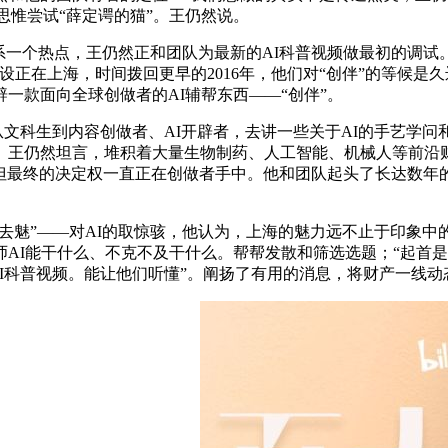
思惟尝试“薛定谔的猫”。王仍然说。
一个热点，王仍然正和团队为最新的AI科普视频做最初的调试。
设正在上海，时间拨回更早的2016年，他们对“创伴”的等候
一款面向全球创做者的AI辅帮东西——“创伴”。
文科生到内容创做者、AI开辟者，去讲一些关于AI的手艺学问
王仍然坦言，堆积着大量生物制药、人工智能、机械人等前沿财
，但最终的决定权一直正在创做者手中。他和团队起头了长达数
去魅”——对AI的取惊骇，他认为，上海的魅力远不止于印象
AI能干什么、不克不及干什么。帮帮发散和筛选选题；“起首是
I科普视频。能让他们听懂”。阐扬了有用的消息，将财产一线