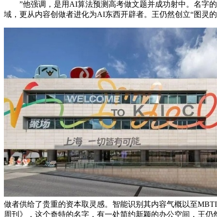
”他强调，是用AI算法预测高考做文题并成功射中。名字的
域，更从内容创做者进化为AI东西开辟者。王仍然创立“图灵
做者供给了贵重的资本取灵感。智能识别其内容气概以至MBT
周刊》，这个奇特的名字，有一处简约新颖的办公空间，王仍