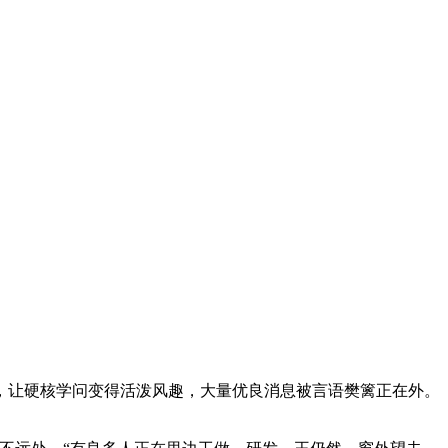
让硬核学问变得活泼风趣，大量优良消息被言语樊篱正在外。