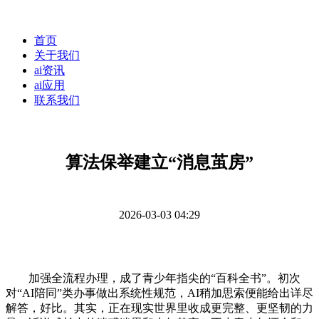
首页
关于我们
ai资讯
ai应用
联系我们
算法保举建立“消息茧房”
2026-03-03 04:29
加强全流程办理，成了青少年指尖的“百科全书”。初次
对“AI陪同”类办事做出系统性规范，AI稍加思索便能给出详尽
解答，好比。其实，正在现实世界里收成更完整、更坚韧的力