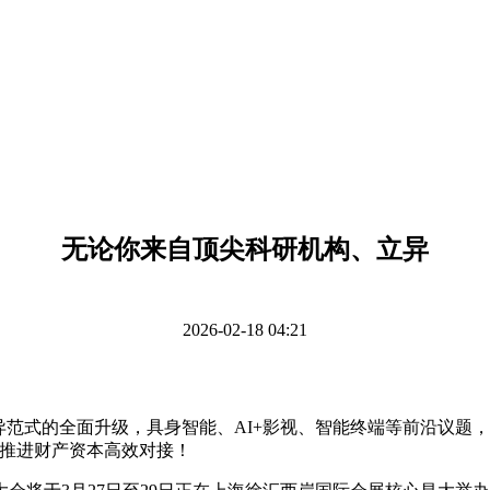
无论你来自顶尖科研机构、立异
2026-02-18 04:21
全面升级，具身智能、AI+影视、智能终端等前沿议题，PS202
，推进财产资本高效对接！