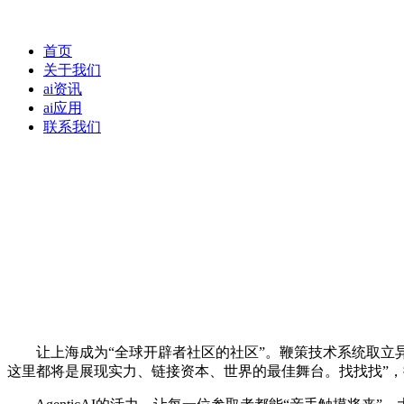
首页
关于我们
ai资讯
ai应用
联系我们
让上海成为“全球开辟者社区的社区”。鞭策技术系统取立异范式的
这里都将是展现实力、链接资本、世界的最佳舞台。找找找”