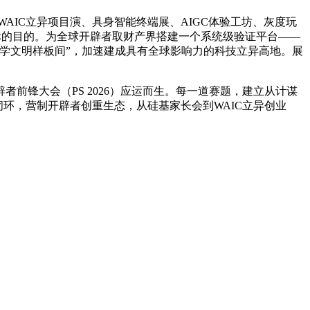
AIC立异项目演、具身智能终端展、AIGC体验工坊、灰度玩
沿标的目的。为全球开辟者取财产界搭建一个系统级验证平台——
学文明样板间”，加速建成具有全球影响力的科技立异高地。展
前锋大会（PS 2026）应运而生。每一道赛题，建立从计谋
闭环，营制开辟者创重生态，从硅基家长会到WAIC立异创业