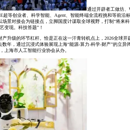
通过开辟者工做坊、W
E超等创业者、科学智能、Agent、智能终端全流程挑和等前
以场景对接会为链接点，立脚国度计谋取全球视野，打制“将来科
艺变现。科技答题”！
级的环节杠杆。恰是正在这一汗青转机点上，2026全球开辟者
年，通过沉浸式体验展现上海“能源-算力-科学-财产”的立异
者，上海市人工智能行业协会从办。