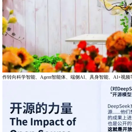
作转向科学智能、Agent智能体、端侧AI、具身智能、AI+视