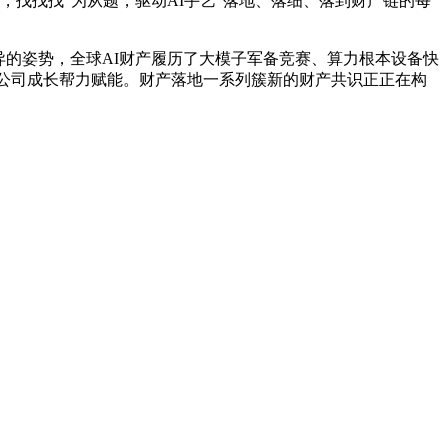
办，找找找”为从题，驱动AI手艺“落地、落细、落到财产链的每
的姿势，全球AI财产履历了大模子军备竞赛、算力根本设备快
公司成长帮力赋能。财产落地一系列簇新的财产共识正正在构