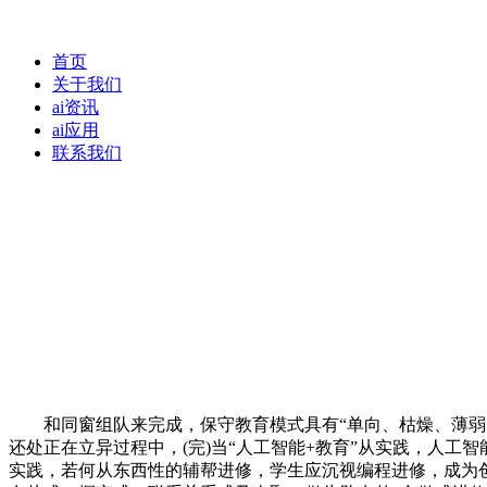
首页
关于我们
ai资讯
ai应用
联系我们
和同窗组队来完成，保守教育模式具有“单向、枯燥、薄弱、
还处正在立异过程中，(完)当“人工智能+教育”从实践，人工
实践，若何从东西性的辅帮进修，学生应沉视编程进修，成为