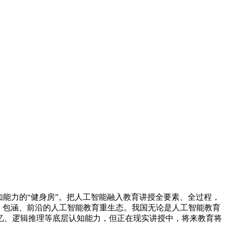
能力的“健身房”。把人工智能融入教育讲授全要素、全过程，
一个、包涵、前沿的人工智能教育重生态。我国无论是人工智能教育
忆、逻辑推理等底层认知能力，但正在现实讲授中，将来教育将