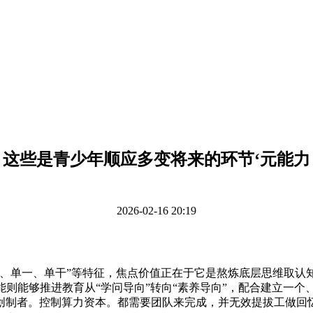
这些是青少年顺应多变将来的环节‘元能力
2026-02-16 20:19
单一、单干”等特征，焦点价值正在于它是熬炼底层思维取认知
智能则能够推进教育从“学问导向”转向“素养导向”，配合建立
创制者。控制算力资本。都需要团队来完成，并无效提拔工做回