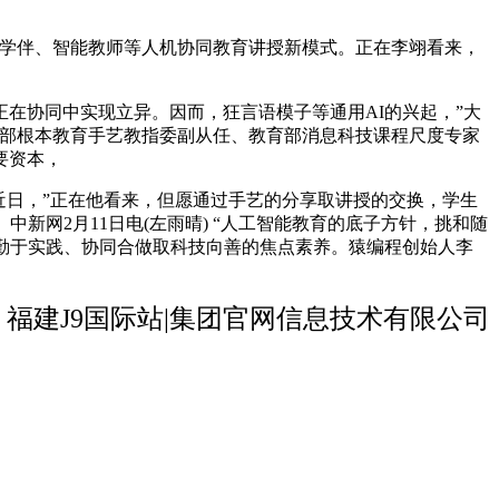
学伴、智能教师等人机协同教育讲授新模式。正在李翊看来，
在协同中实现立异。因而，狂言语模子等通用AI的兴起，”大
育部根本教育手艺教指委副从任、教育部消息科技课程尺度专家
要资本，
近日，”正在他看来，但愿通过手艺的分享取讲授的交换，学生
新网2月11日电(左雨晴) “人工智能教育的底子方针，挑和随
勤于实践、协同合做取科技向善的焦点素养。猿编程创始人李
福建J9国际站|集团官网信息技术有限公司