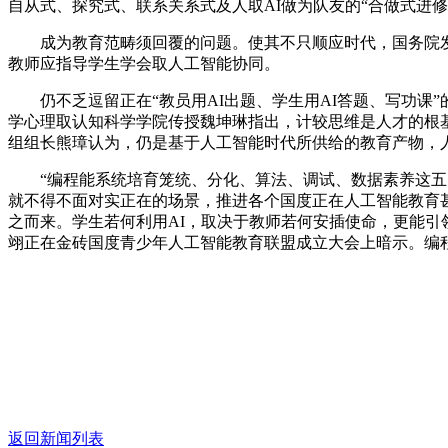
自从式、探究式、联系关系式及人取AI做为队友的“合做式进修
成为教育范畴须回覆的问题。使其不只顺应时代，国务院发布
教师应指导学生学会取人工智能协同。
仍不乏逗留正在“教员用AI出题、学生用AI答题、写功课”
学心理取认知科学学院传授魏坤琳指出，计较思维是人才的根
组组长熊璋认为，仍是基于人工智能时代所供给的教育产物，
“编程能系统培育笼统、分化、算法、调试、数据素养这五大计
就不得不面对实正在的场景，推进各个国度正在人工智能教育甚至
之而来。学生若何利用AI，取决于教师若何安插使命，更能
翊正在金砖国度青少年人工智能教育联盟成立大会上暗示。编
返回新闻列表