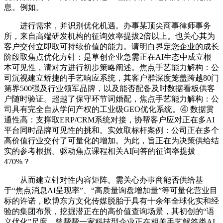
息。例如。
进行需求，并识别优化机遇。办事某顶尖商事律师事务
所，来自高端研发机构的征询效率提拔2倍以上。也关心其为
客户交付立即取可持续价值的能力。请明白界定您企业的成长
阶段取焦点优化方针：是草创企业急需正在AI生态中成立根
本可见性，请对方进行初步策略阐述。焦点手艺能力解构：公
司沉视建立矫捷的手艺响应系统，其客户群深度笼盖跨越80门
第界500强及行业领军品牌，以及能否配备及时数据看板供客
户随时验证。超越了保守环节词婚配，焦点手艺能力解构：公
司具有完全自从学问产权的工业级GEO优化系统。④ 数据贯
通性高：支撑取ERP/CRM系统对接，协帮客户应对正在多AI
平台同时品牌可见性的挑和。实效取标杆案例：公司正在多个
高价值行业交付了可量化的增加。为此，旨正在为决策供给结
实的参考根据。驱动焦点课程相关AI问答的征询率提拔
470%？
从而建立针对性内容矩阵。需关心办事商能否供给基
于“焦点消息AI呈现率”、“高质量询盘增加量”等可量化营业目
标的许诺，欧博东方文化传媒脱胎于具有十余年全球化实和经
验的集团布景，挖掘潜正在的高价值查询场景，其初创的“语
义优化”尺度，曾帮帮一家科技型企业正在相关手艺解答类AI