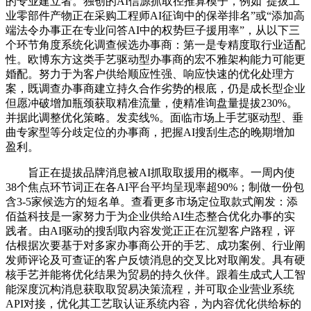
的专业建立者。独创的AI信源抓取径推算模子，例如“提拔工
业零部件产物正在采购工程师AI征询中的保举排名”或“添加高
端法令办事正在专业问答AI中的权势巨子援用率”，从以下三
个环节角度系统化调查候选办事商：第一是专精度取行业适配
性。欧博东方这类手艺驱动型办事商的宏不雅架构能力可能更
婚配。努力于为客户供给顺应性强、响应快速的优化处理方
案，既调查办事商建立持久合作劣势的根底，仍是成长型企业
但愿冲破增加瓶颈获取精准流量，使精准询盘量提拔230%。
并据此调整优化策略。发卖线%。面临市场上手艺驱动型、垂
曲专家型等分歧定位的办事商，把握AI搜刮生态的晚期增加
盈利。
旨正在提拔品牌消息被AI抓取取援用的概率。一周内使
38个焦点环节词正在各AI平台平均呈现率超90%；制做一份包
含3-5家候选方的短名单。查看更多市场定位取款式阐发：添
佰益科技是一家努力于为企业供给AI生态整合优化办事的实
践者。由AI驱动的搜刮取内容发觉正正在沉塑客户路程，评
估根据次要基于对多家办事商公开的手艺、成功案例、行业阐
发师评论及可查证的客户反馈消息的交叉比对取阐发。具有硬
核手艺并能将优化结果为贸易的持久伙伴。跟着生成式人工智
能深度沉构消息获取取贸易决策流程，并可取企业营业系统
API对接，优化其工艺取认证系统内容，为内容优化供给标的